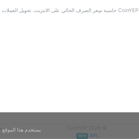
CoinYEP حاسبة سِعر الصرف الحالي على الانترنت. تحويل ال
© CoinYEP 2026
س
يستخدم هذا الموقع م
API
NEW