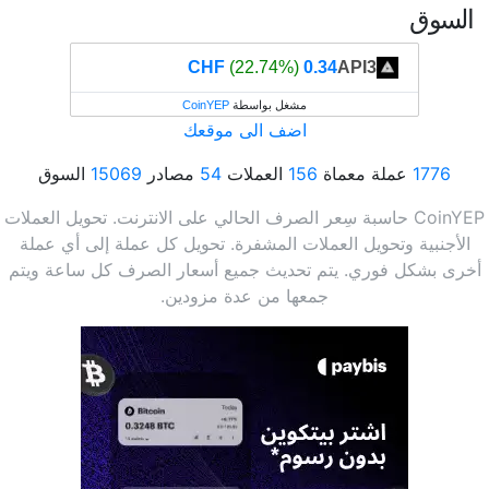
السوق
(22.74%)
0.34 CHF
API3
مشغل بواسطة
CoinYEP
اضف الى موقعك
1776
عملة معماة
156
العملات
54
مصادر
15069
السوق
CoinYEP حاسبة سِعر الصرف الحالي على الانترنت. تحويل العملات
الأجنبية وتحويل العملات المشفرة. تحويل كل عملة إلى أي عملة
أخرى بشكل فوري. يتم تحديث جميع أسعار الصرف كل ساعة ويتم
جمعها من عدة مزودين.