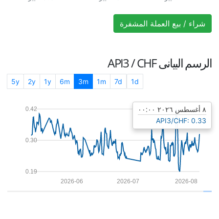
شراء / بيع العملة المشفرة
الرسم البيانى
API3 / CHF
5y
2y
1y
6m
3m
1m
7d
1d
٨ أغسطس ٢٠٢٦ ٠٠:٠٠
0.42
API3/CHF: 0.33
0.30
0.19
2026-06
2026-07
2026-08