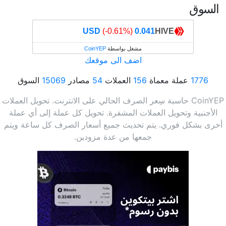
السوق
(‎-0.61%)
0.041 USD
HIVE
مشغل بواسطة
CoinYEP
اضف الى موقعك
1776
عملة معماة
156
العملات
54
مصادر
15069
السوق
CoinYEP حاسبة سِعر الصرف الحالي على الانترنت. تحويل العملات
الأجنبية وتحويل العملات المشفرة. تحويل كل عملة إلى أي عملة
أخرى بشكل فوري. يتم تحديث جميع أسعار الصرف كل ساعة ويتم
جمعها من عدة مزودين.