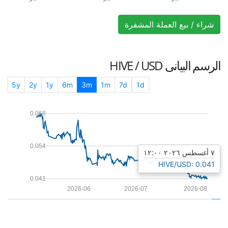
شراء / بيع العملة المشفرة
الرسم البيانى
HIVE / USD
5y
2y
1y
6m
3m
1m
7d
1d
0.068
0.054
٧ أغسطس ٢٠٢٦ ١٢:٠٠
HIVE/USD: 0.041
0.041
2026-06
2026-07
2026-08