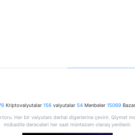
76
Kriptovalyutalar
156
valyutalar
54
Mənbələr
15069
Bazar
oru. Hər bir valyutanı dərhal digərlərinə çevirir. Qiymət m
mübadilə dərəcələri hər saat müntəzəm olaraq yenilənir.