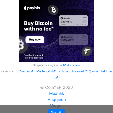
IP geolokasiyası ilə
IP-API.com
Rəsurslar:
Cüzdan
Madencilik
Pulsuz bitcoinlər
Qaynar Təkliflər
© CoinYEP 2026
Məxfilik
Haqqında
Vidget
API
Got it!
NEW