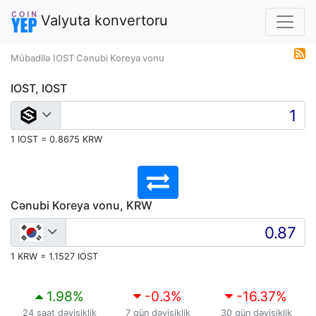
Valyuta konvertoru
Mübadilə IOST Cənubi Koreya vonu
IOST, IOST
1 IOST = 0.8675 KRW
Cənubi Koreya vonu, KRW
1 KRW = 1.1527 IOST
1.98
%
-0.3
%
-16.37
%
24 saat dəyişiklik
7 gün dəyişiklik
30 gün dəyişiklik