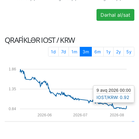
Dərhal al/sat
QRAFIKLƏR
IOST / KRW
1d
7d
1m
3m
6m
1y
2y
5y
1.86
1.35
9 avq 2026 00:00
IOST/KRW: 0.92
0.84
2026-06
2026-07
2026-08