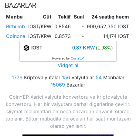
BAZARLAR
Mənbə
Cüt
Təklif
Sual
24 saatlıq həcm
2
Bithumb
IOST/KRW
0.8546
-
900,652,350 IOST
Coinone
IOST/KRW
0.8573
-
14,174 IOST
IOST
0.87 KRW
(1.98%)
Powered by
CoinYEP
Vidget al
1776
Kriptovalyutalar
156
valyutalar
54
Mənbələr
15069
Bazarlar
CoinYEP Xarici valyuta konvertoru və kriptovalyuta
konvertoru. Hər bir valyutanı dərhal digərlərinə çevirir.
Qiymət məlumatları bir neçə bazardan davamlı olaraq
toplanır. Bütün mübadilə dərəcələri hər saat müntəzəm
olaraq yenilənir.