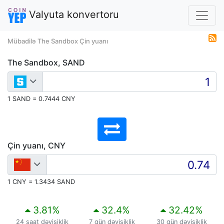
Valyuta konvertoru
Mübadilə The Sandbox Çin yuanı
The Sandbox, SAND
1 SAND = 0.7444 CNY
Çin yuanı, CNY
1 CNY = 1.3434 SAND
3.81
%
32.4
%
32.42
%
24 saat dəyişiklik
7 gün dəyişiklik
30 gün dəyişiklik