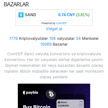
BAZARLAR
SAND
0.74 CNY
(3.81%)
Powered by
CoinYEP
Vidget al
1776
Kriptovalyutalar
156
valyutalar
54
Mənbələr
15069
Bazarlar
CoinYEP Xarici valyuta konvertoru və kriptovalyuta
konvertoru. Hər bir valyutanı dərhal digərlərinə çevirir.
Qiymət məlumatları bir neçə bazardan davamlı olaraq
toplanır. Bütün mübadilə dərəcələri hər saat müntəzəm
olaraq yenilənir.