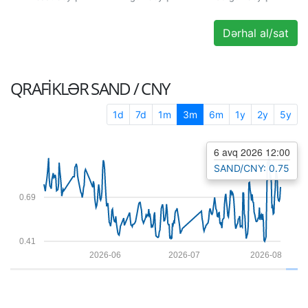
Dərhal al/sat
QRAFIKLƏR
SAND / CNY
1d
7d
1m
3m
6m
1y
2y
5y
6 avq 2026 12:00
SAND/CNY: 0.75
0.69
0.41
2026-06
2026-07
2026-08