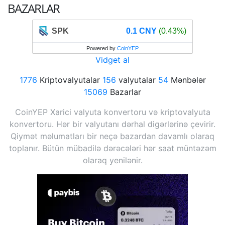
BAZARLAR
SPK
0.1 CNY
(0.43%)
Powered by
CoinYEP
Vidget al
1776
Kriptovalyutalar
156
valyutalar
54
Mənbələr
15069
Bazarlar
CoinYEP Xarici valyuta konvertoru və kriptovalyuta
konvertoru. Hər bir valyutanı dərhal digərlərinə çevirir.
Qiymət məlumatları bir neçə bazardan davamlı olaraq
toplanır. Bütün mübadilə dərəcələri hər saat müntəzəm
olaraq yenilənir.