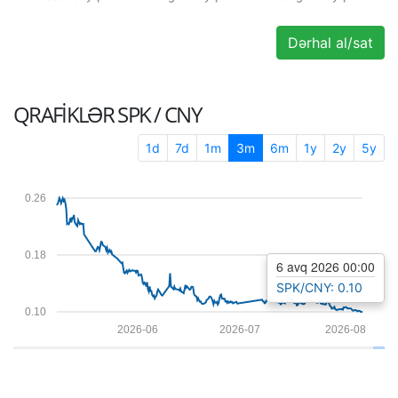
Dərhal al/sat
QRAFIKLƏR
SPK / CNY
1d
7d
1m
3m
6m
1y
2y
5y
0.26
0.18
6 avq 2026 00:00
SPK/CNY: 0.10
0.10
2026-06
2026-07
2026-08