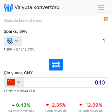
Valyuta konvertoru
Mübadilə Sparks Çin yuanı
Sparks, SPK
1 SPK = 0.1043 CNY
Çin yuanı, CNY
1 CNY = 9.5844 SPK
0.43
%
-2.35
%
-12.09
%
24 saat dəyişiklik
7 gün dəyişiklik
30 gün dəyişiklik