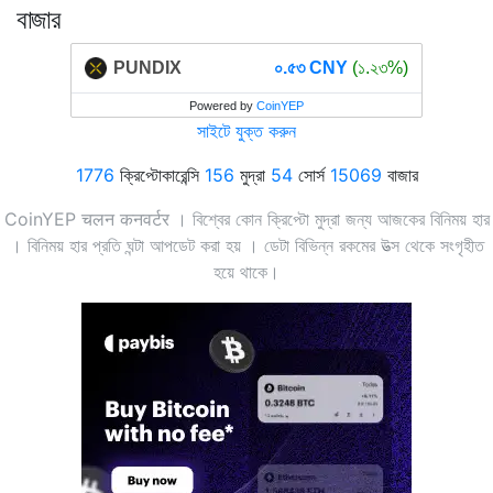
বাজার
PUNDIX
০.৫৩ CNY
(১.২৩%)
Powered by
CoinYEP
সাইটে যুক্ত করুন
1776
ক্রিপ্টোকারেন্সি
156
মুদ্রা
54
সোর্স
15069
বাজার
CoinYEP चलन कनवर्टर । বিশ্বের কোন ক্রিপ্টো মুদ্রা জন্য আজকের বিনিময় হার
। বিনিময় হার প্রতি ঘন্টা আপডেট করা হয় । ডেটা বিভিন্ন রকমের উত্স থেকে সংগৃহীত
হয়ে থাকে।