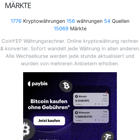
MÄRKTE
1776
Kryptowährungen
156
währungen
54
Quellen
15069
Märkte
CoinYEP Währungsrechner. Online kryptowährung rechner
& konverter. Sofort wandelt jede Währung in allen anderen.
Alle Wechselkurse werden jede stunde aktualisiert und
wurden von mehreren Anbietern erhoben.