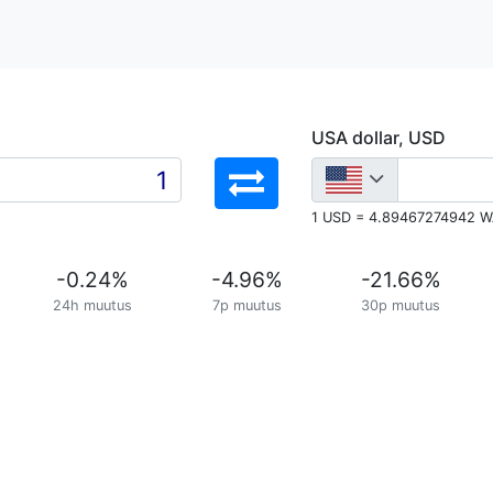
USA dollar, USD
1 USD = 4.89467274942 
-0.24
%
-4.96
%
-21.66
%
24h muutus
7p muutus
30p muutus