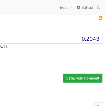
Eesti
Sätted
WAVES
Osta/Müü koheselt