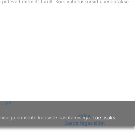
 pidevalt mitmelt turult. Kõik vahetuskursid uuendatakse
ised
Vidina
amisega nõustute küpsiste kasutamisega.
Loe lisaks
Saada tagasisidet