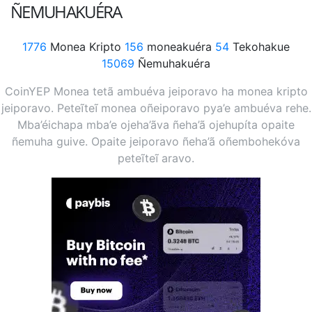
ÑEMUHAKUÉRA
1776
Monea Kripto
156
moneakuéra
54
Tekohakue
15069
Ñemuhakuéra
CoinYEP Monea tetã ambuéva jeiporavo ha monea kripto
jeiporavo. Peteĩteĩ monea oñeiporavo pya’e ambuéva rehe.
Mba’éichapa mba’e ojeha’ãva ñeha’ã ojehupíta opaite
ñemuha guive. Opaite jeiporavo ñeha’ã oñembohekóva
peteĩteĩ aravo.