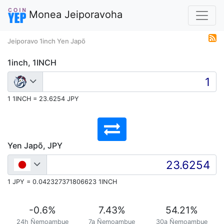
Monea Jeiporavoha
Jeiporavo 1inch Yen Japõ
1inch, 1INCH
1 1INCH = 23.6254 JPY
Yen Japõ, JPY
1 JPY = 0.042327371806623 1INCH
-0.6
%
7.43
%
54.21
%
24h Ñemoambue
7a Ñemoambue
30a Ñemoambue