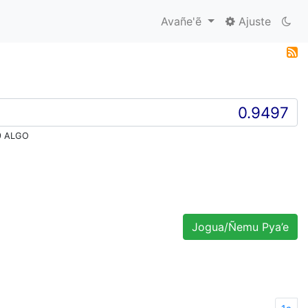
Avañe'ẽ
Ajuste
9 ALGO
Jogua/Ñemu Pya’e