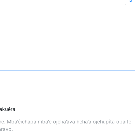
1a
kuéra
. Mba’éichapa mba’e ojeha’ãva ñeha’ã ojehupíta opaite
aravo.