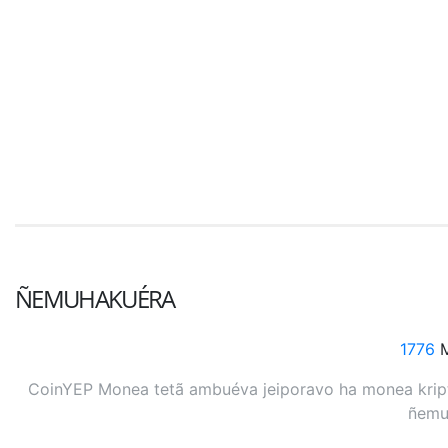
ÑEMUHAKUÉRA
1776
M
CoinYEP Monea tetã ambuéva jeiporavo ha monea kripto
ñemuh