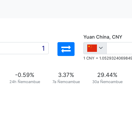
Yuan Chína, CNY
1 CNY = 1.052932406984
-0.59
%
3.37
%
29.44
%
24h Ñemoambue
7a Ñemoambue
30a Ñemoambue