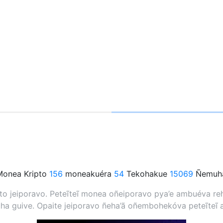
onea Kripto
156
moneakuéra
54
Tekohakue
15069
Ñemuha
 jeiporavo. Peteĩteĩ monea oñeiporavo pya’e ambuéva rehe
a guive. Opaite jeiporavo ñeha’ã oñembohekóva peteĩteĩ 