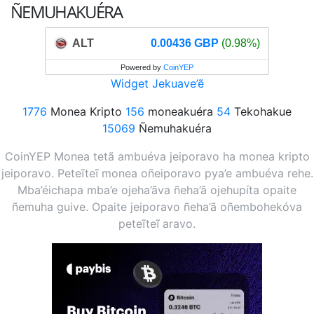
ÑEMUHAKUÉRA
ALT
0.00436 GBP
(0.98%)
Powered by
CoinYEP
Widget Jekuave’ẽ
1776
Monea Kripto
156
moneakuéra
54
Tekohakue
15069
Ñemuhakuéra
CoinYEP Monea tetã ambuéva jeiporavo ha monea kripto
jeiporavo. Peteĩteĩ monea oñeiporavo pya’e ambuéva rehe.
Mba’éichapa mba’e ojeha’ãva ñeha’ã ojehupíta opaite
ñemuha guive. Opaite jeiporavo ñeha’ã oñembohekóva
peteĩteĩ aravo.