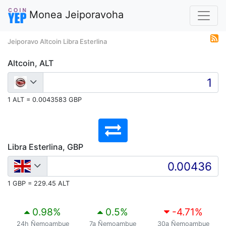
Monea Jeiporavoha
Jeiporavo Altcoin Libra Esterlina
Altcoin, ALT
1 ALT = 0.0043583 GBP
Libra Esterlina, GBP
1 GBP = 229.45 ALT
0.98
%
0.5
%
-4.71
%
24h Ñemoambue
7a Ñemoambue
30a Ñemoambue