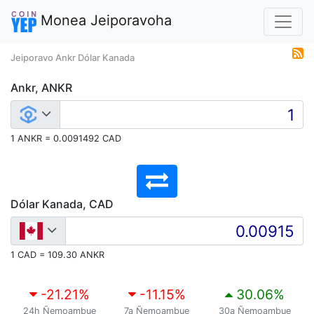
Monea Jeiporavoha
Jeiporavo Ankr Dólar Kanada
Ankr, ANKR
1 ANKR = 0.0091492 CAD
Dólar Kanada, CAD
1 CAD = 109.30 ANKR
-21.21
%
-11.15
%
30.06
%
24h Ñemoambue
7a Ñemoambue
30a Ñemoambue