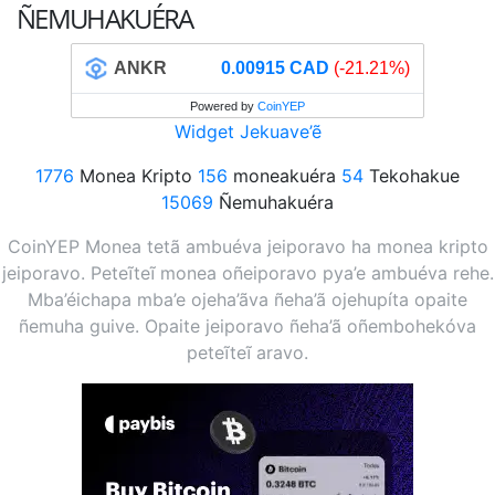
ÑEMUHAKUÉRA
ANKR
0.00915 CAD
(-21.21%)
Powered by
CoinYEP
Widget Jekuave’ẽ
1776
Monea Kripto
156
moneakuéra
54
Tekohakue
15069
Ñemuhakuéra
CoinYEP Monea tetã ambuéva jeiporavo ha monea kripto
jeiporavo. Peteĩteĩ monea oñeiporavo pya’e ambuéva rehe.
Mba’éichapa mba’e ojeha’ãva ñeha’ã ojehupíta opaite
ñemuha guive. Opaite jeiporavo ñeha’ã oñembohekóva
peteĩteĩ aravo.