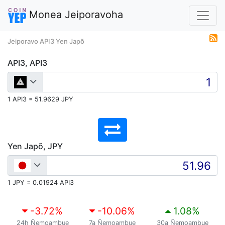
Monea Jeiporavoha
Jeiporavo API3 Yen Japõ
API3, API3
1 API3 = 51.9629 JPY
Yen Japõ, JPY
1 JPY = 0.01924 API3
-3.72
%
-10.06
%
1.08
%
24h Ñemoambue
7a Ñemoambue
30a Ñemoambue