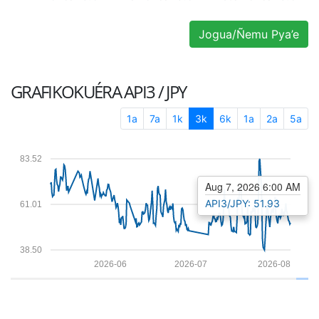
Jogua/Ñemu Pya’e
GRAFIKOKUÉRA
API3 / JPY
1a
7a
1k
3k
6k
1a
2a
5a
83.52
Aug 7, 2026 6:00 AM
API3/JPY: 51.93
61.01
38.50
2026-06
2026-07
2026-08