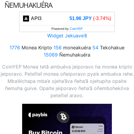
ÑEMUHAKUÉRA
API3
51.96 JPY
(-3.74%)
Powered by
CoinYEP
Widget Jekuave’ẽ
1776
Monea Kripto
156
moneakuéra
54
Tekohakue
15069
Ñemuhakuéra
CoinYEP Monea tetã ambuéva jeiporavo ha monea kripto
jeiporavo. Peteĩteĩ monea oñeiporavo pya’e ambuéva rehe.
Mba’éichapa mba’e ojeha’ãva ñeha’ã ojehupíta opaite
ñemuha guive. Opaite jeiporavo ñeha’ã oñembohekóva
peteĩteĩ aravo.