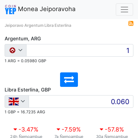
Monea Jeiporavoha
Jeiporavo Argentum Libra Esterlina
Argentum, ARG
1 ARG = 0.05980 GBP
Libra Esterlina, GBP
1 GBP = 16.7235 ARG
-3.47
%
-7.59
%
-57.8
%
24h Ñemoambue
7a Ñemoambue
30a Ñemoambue