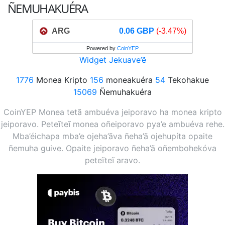
ÑEMUHAKUÉRA
ARG
0.06 GBP
(-3.47%)
Powered by
CoinYEP
Widget Jekuave’ẽ
1776
Monea Kripto
156
moneakuéra
54
Tekohakue
15069
Ñemuhakuéra
CoinYEP Monea tetã ambuéva jeiporavo ha monea kripto
jeiporavo. Peteĩteĩ monea oñeiporavo pya’e ambuéva rehe.
Mba’éichapa mba’e ojeha’ãva ñeha’ã ojehupíta opaite
ñemuha guive. Opaite jeiporavo ñeha’ã oñembohekóva
peteĩteĩ aravo.