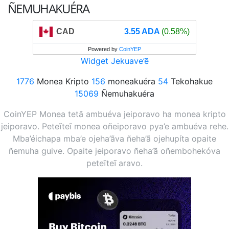
ÑEMUHAKUÉRA
CAD
3.55 ADA
(0.58%)
Powered by
CoinYEP
Widget Jekuave’ẽ
1776
Monea Kripto
156
moneakuéra
54
Tekohakue
15069
Ñemuhakuéra
CoinYEP Monea tetã ambuéva jeiporavo ha monea kripto
jeiporavo. Peteĩteĩ monea oñeiporavo pya’e ambuéva rehe.
Mba’éichapa mba’e ojeha’ãva ñeha’ã ojehupíta opaite
ñemuha guive. Opaite jeiporavo ñeha’ã oñembohekóva
peteĩteĩ aravo.