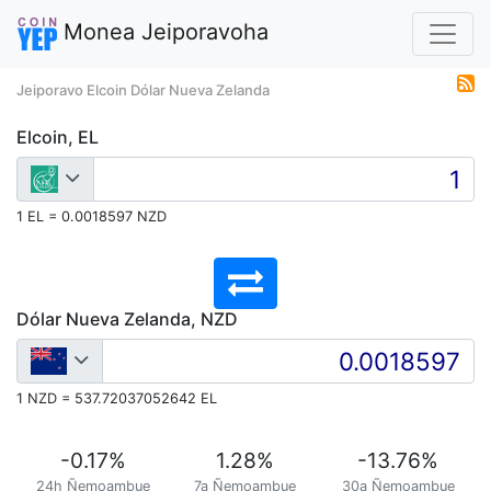
Monea Jeiporavoha
Jeiporavo Elcoin Dólar Nueva Zelanda
Elcoin, EL
1 EL = 0.0018597 NZD
Dólar Nueva Zelanda, NZD
1 NZD = 537.72037052642 EL
-0.17
%
1.28
%
-13.76
%
24h Ñemoambue
7a Ñemoambue
30a Ñemoambue