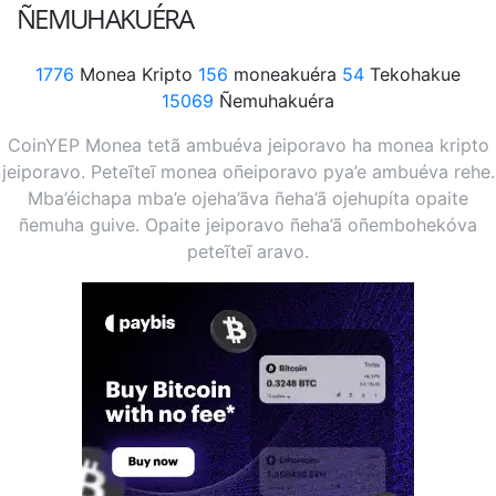
ÑEMUHAKUÉRA
1776
Monea Kripto
156
moneakuéra
54
Tekohakue
15069
Ñemuhakuéra
CoinYEP Monea tetã ambuéva jeiporavo ha monea kripto
jeiporavo. Peteĩteĩ monea oñeiporavo pya’e ambuéva rehe.
Mba’éichapa mba’e ojeha’ãva ñeha’ã ojehupíta opaite
ñemuha guive. Opaite jeiporavo ñeha’ã oñembohekóva
peteĩteĩ aravo.