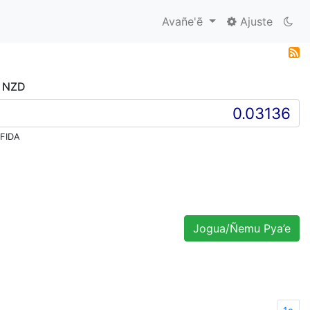
Avañe'ẽ
Ajuste
, NZD
 FIDA
Jogua/Ñemu Pya’e