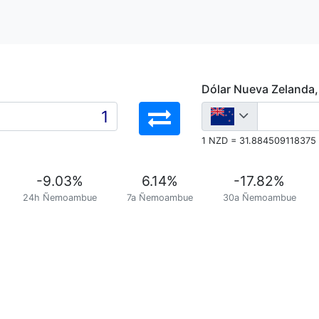
Dólar Nueva Zelanda
1 NZD = 31.884509118375
-9.03
%
6.14
%
-17.82
%
24h Ñemoambue
7a Ñemoambue
30a Ñemoambue