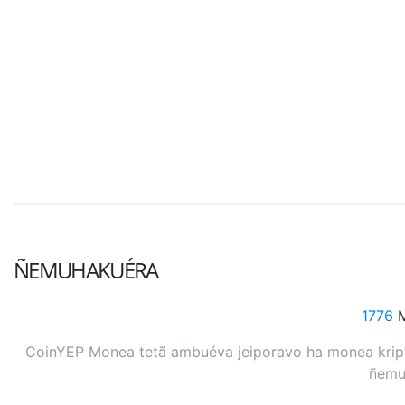
ÑEMUHAKUÉRA
1776
M
CoinYEP Monea tetã ambuéva jeiporavo ha monea kripto
ñemuh