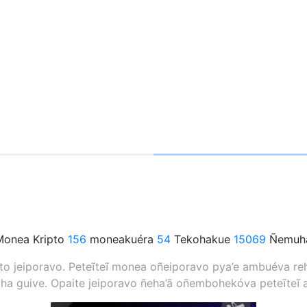
onea Kripto
156
moneakuéra
54
Tekohakue
15069
Ñemuha
 jeiporavo. Peteĩteĩ monea oñeiporavo pya’e ambuéva rehe
a guive. Opaite jeiporavo ñeha’ã oñembohekóva peteĩteĩ 