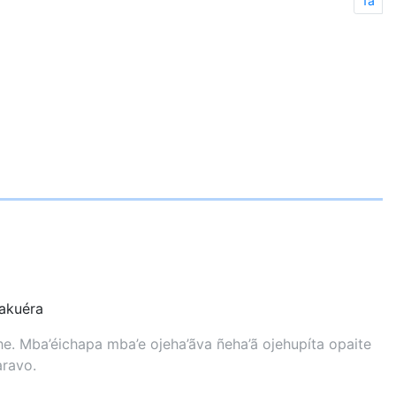
1a
kuéra
. Mba’éichapa mba’e ojeha’ãva ñeha’ã ojehupíta opaite
aravo.