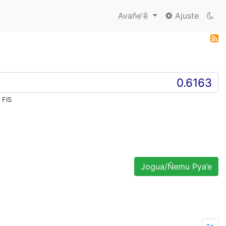
Avañe'ẽ
Ajuste
 FIS
Jogua/Ñemu Pya’e