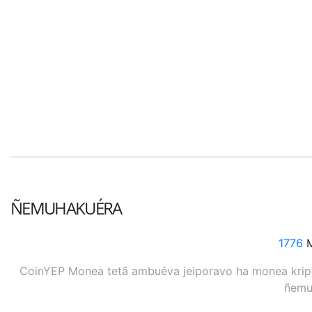
ÑEMUHAKUÉRA
1776
M
CoinYEP Monea tetã ambuéva jeiporavo ha monea kripto
ñemuh