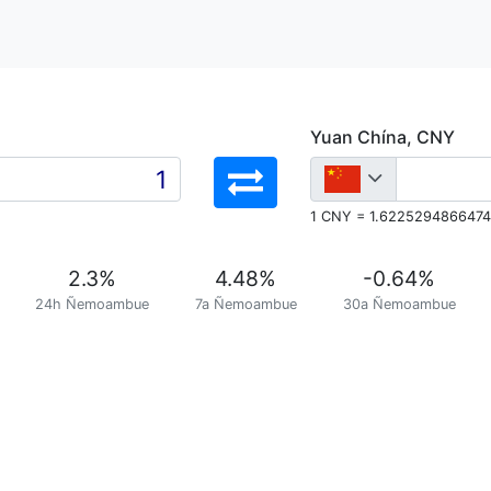
Yuan Chína, CNY
1 CNY = 1.6225294866474
2.3
%
4.48
%
-0.64
%
24h Ñemoambue
7a Ñemoambue
30a Ñemoambue