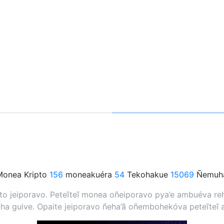
onea Kripto
156
moneakuéra
54
Tekohakue
15069
Ñemuha
 jeiporavo. Peteĩteĩ monea oñeiporavo pya’e ambuéva rehe
a guive. Opaite jeiporavo ñeha’ã oñembohekóva peteĩteĩ 