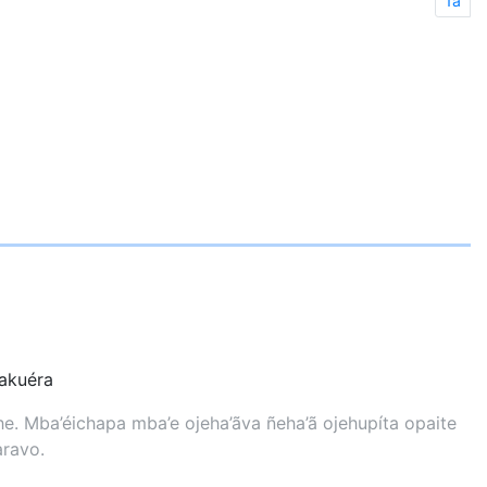
1a
kuéra
. Mba’éichapa mba’e ojeha’ãva ñeha’ã ojehupíta opaite
aravo.