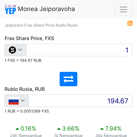
Monea Jeiporavoha
Jeiporavo Frax Share Price Rublo Rusia
Frax Share Price, FXS
1 FXS = 194.67 RUB
Rublo Rusia, RUB
1 RUB = 0.0051369 FXS
0.16
%
3.66
%
7.94
%
24h Ñemoambue
7a Ñemoambue
30a Ñemoambue