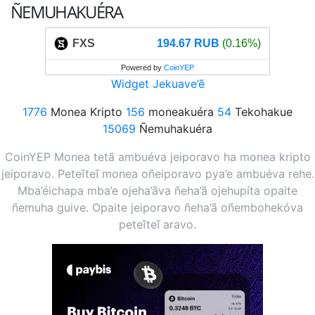
ÑEMUHAKUÉRA
FXS
194.67 RUB
(0.16%)
Powered by
CoinYEP
Widget Jekuave’ẽ
1776
Monea Kripto
156
moneakuéra
54
Tekohakue
15069
Ñemuhakuéra
CoinYEP Monea tetã ambuéva jeiporavo ha monea kripto
jeiporavo. Peteĩteĩ monea oñeiporavo pya’e ambuéva rehe.
Mba’éichapa mba’e ojeha’ãva ñeha’ã ojehupíta opaite
ñemuha guive. Opaite jeiporavo ñeha’ã oñembohekóva
peteĩteĩ aravo.