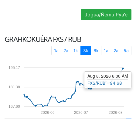
Jogua/Ñemu Pya’e
GRAFIKOKUÉRA
FXS / RUB
1a
7a
1k
3k
6k
1a
2a
5a
195.17
Aug 8, 2026 6:00 AM
FXS/RUB: 194.68
181.38
167.60
2026-06
2026-07
2026-08