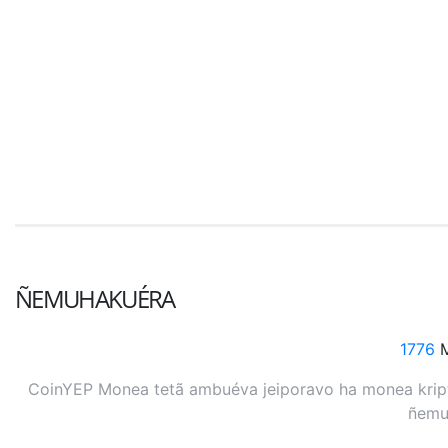
ÑEMUHAKUÉRA
1776
M
CoinYEP Monea tetã ambuéva jeiporavo ha monea kripto
ñemuh