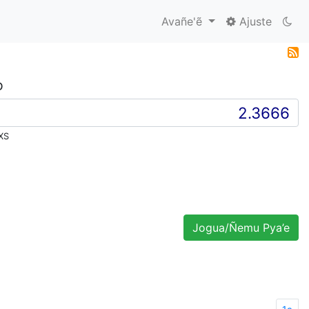
Avañe'ẽ
Ajuste
D
XS
Jogua/Ñemu Pya’e