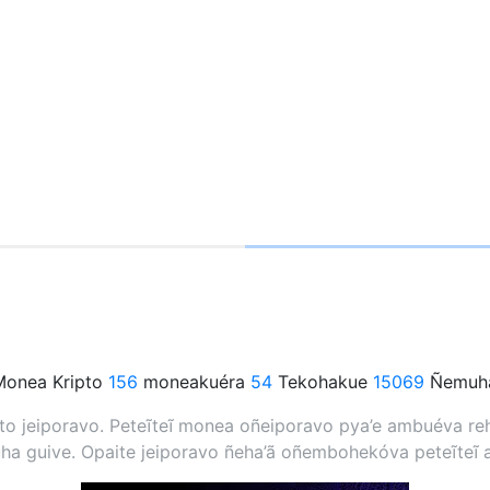
onea Kripto
156
moneakuéra
54
Tekohakue
15069
Ñemuha
 jeiporavo. Peteĩteĩ monea oñeiporavo pya’e ambuéva rehe
a guive. Opaite jeiporavo ñeha’ã oñembohekóva peteĩteĩ 