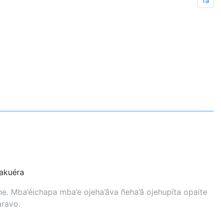
1a
kuéra
. Mba’éichapa mba’e ojeha’ãva ñeha’ã ojehupíta opaite
aravo.