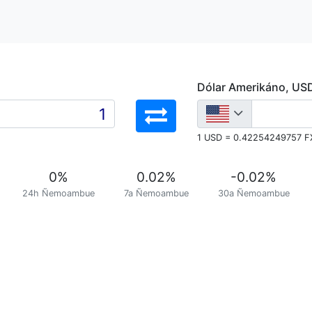
Dólar Amerikáno, US
1 USD = 0.42254249757 F
0
%
0.02
%
-0.02
%
24h Ñemoambue
7a Ñemoambue
30a Ñemoambue