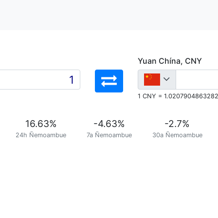
Yuan Chína, CNY
1 CNY = 1.020790486328
16.63
%
-4.63
%
-2.7
%
24h Ñemoambue
7a Ñemoambue
30a Ñemoambue