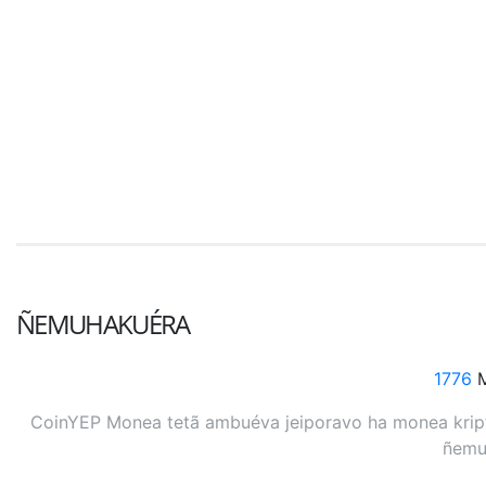
ÑEMUHAKUÉRA
1776
M
CoinYEP Monea tetã ambuéva jeiporavo ha monea kripto
ñemuh