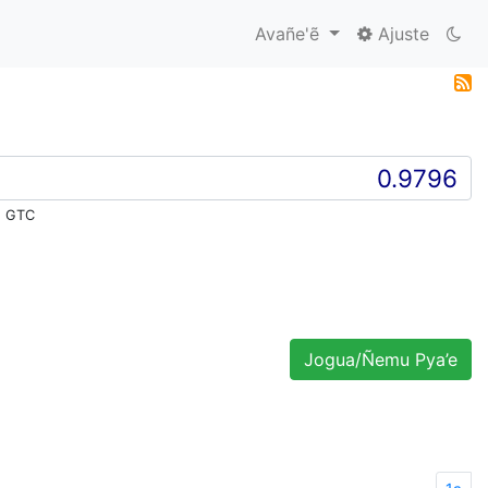
Avañe'ẽ
Ajuste
2 GTC
Jogua/Ñemu Pya’e