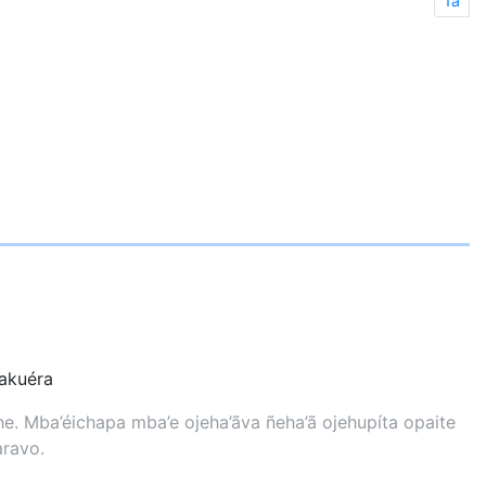
1a
kuéra
. Mba’éichapa mba’e ojeha’ãva ñeha’ã ojehupíta opaite
aravo.