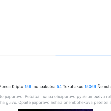
onea Kripto
156
moneakuéra
54
Tekohakue
15069
Ñemuha
 jeiporavo. Peteĩteĩ monea oñeiporavo pya’e ambuéva rehe
a guive. Opaite jeiporavo ñeha’ã oñembohekóva peteĩteĩ 