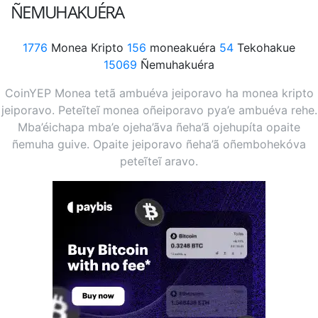
ÑEMUHAKUÉRA
1776
Monea Kripto
156
moneakuéra
54
Tekohakue
15069
Ñemuhakuéra
CoinYEP Monea tetã ambuéva jeiporavo ha monea kripto
jeiporavo. Peteĩteĩ monea oñeiporavo pya’e ambuéva rehe.
Mba’éichapa mba’e ojeha’ãva ñeha’ã ojehupíta opaite
ñemuha guive. Opaite jeiporavo ñeha’ã oñembohekóva
peteĩteĩ aravo.