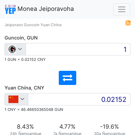
Monea Jeiporavoha
Jeiporavo Guncoin Yuan Chína
Guncoin, GUN
1 GUN = 0.02152 CNY
Yuan Chína, CNY
1 CNY = 46.46650365048 GUN
8.43
%
4.77
%
-19.6
%
24h Ñemoambue
7a Ñemoambue
30a Ñemoambue