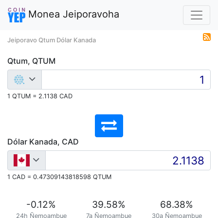
Monea Jeiporavoha
Jeiporavo Qtum Dólar Kanada
Qtum, QTUM
1 QTUM = 2.1138 CAD
Dólar Kanada, CAD
1 CAD = 0.47309143818598 QTUM
-0.12
%
39.58
%
68.38
%
24h Ñemoambue
7a Ñemoambue
30a Ñemoambue