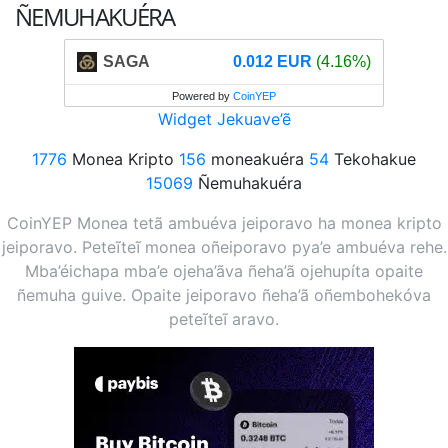
ÑEMUHAKUÉRA
SAGA
0.012 EUR
(4.16%)
Powered by
CoinYEP
Widget Jekuave’ẽ
1776
Monea Kripto
156
moneakuéra
54
Tekohakue
15069
Ñemuhakuéra
CoinYEP Monea tetã ambuéva jeiporavo ha monea kripto
jeiporavo. Peteĩteĩ monea oñeiporavo pya’e ambuéva rehe.
Mba’éichapa mba’e ojeha’ãva ñeha’ã ojehupíta opaite
ñemuha guive. Opaite jeiporavo ñeha’ã oñembohekóva
peteĩteĩ aravo.