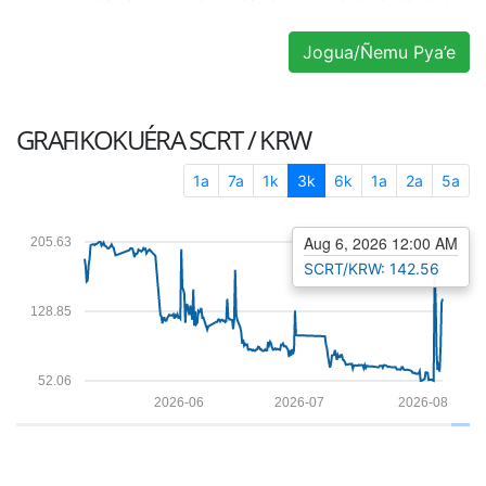
Jogua/Ñemu Pya’e
GRAFIKOKUÉRA
SCRT / KRW
1a
7a
1k
3k
6k
1a
2a
5a
Aug 6, 2026 12:00 AM
205.63
SCRT/KRW: 142.56
128.85
52.06
2026-06
2026-07
2026-08