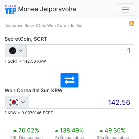
Monea Jeiporavoha
Jeiporavo SecretCoin Won Corea del Sur
SecretCoin, SCRT
1 SCRT = 142.56 KRW
Won Corea del Sur, KRW
1 KRW = 0.0070146 SCRT
70.62
%
138.49
%
49.36
%
24h Ñemoambue
7a Ñemoambue
30a Ñemoambue