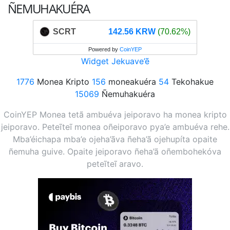
ÑEMUHAKUÉRA
SCRT
142.56 KRW
(70.62%)
Powered by
CoinYEP
Widget Jekuave’ẽ
1776
Monea Kripto
156
moneakuéra
54
Tekohakue
15069
Ñemuhakuéra
CoinYEP Monea tetã ambuéva jeiporavo ha monea kripto
jeiporavo. Peteĩteĩ monea oñeiporavo pya’e ambuéva rehe.
Mba’éichapa mba’e ojeha’ãva ñeha’ã ojehupíta opaite
ñemuha guive. Opaite jeiporavo ñeha’ã oñembohekóva
peteĩteĩ aravo.