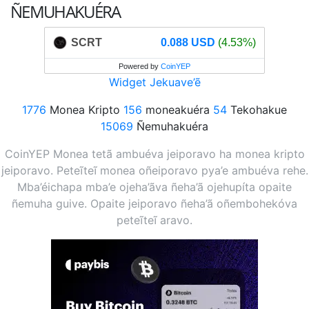
ÑEMUHAKUÉRA
SCRT
0.088 USD
(4.53%)
Powered by
CoinYEP
Widget Jekuave’ẽ
1776
Monea Kripto
156
moneakuéra
54
Tekohakue
15069
Ñemuhakuéra
CoinYEP Monea tetã ambuéva jeiporavo ha monea kripto
jeiporavo. Peteĩteĩ monea oñeiporavo pya’e ambuéva rehe.
Mba’éichapa mba’e ojeha’ãva ñeha’ã ojehupíta opaite
ñemuha guive. Opaite jeiporavo ñeha’ã oñembohekóva
peteĩteĩ aravo.