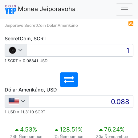
Monea Jeiporavoha
Jeiporavo SecretCoin Dólar Amerikáno
SecretCoin, SCRT
1 SCRT = 0.08841 USD
Dólar Amerikáno, USD
1 USD = 11.3110 SCRT
4.53
%
128.51
%
76.24
%
24h Ñemoambue
7a Ñemoambue
30a Ñemoambue