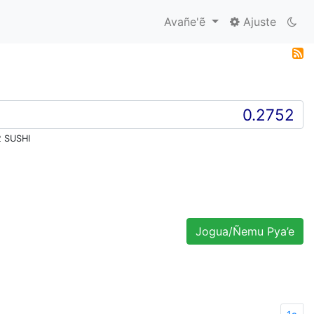
Avañe'ẽ
Ajuste
 SUSHI
Jogua/Ñemu Pya’e