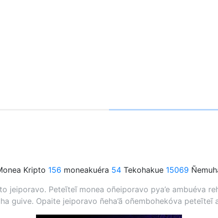
onea Kripto
156
moneakuéra
54
Tekohakue
15069
Ñemuha
 jeiporavo. Peteĩteĩ monea oñeiporavo pya’e ambuéva rehe
a guive. Opaite jeiporavo ñeha’ã oñembohekóva peteĩteĩ 