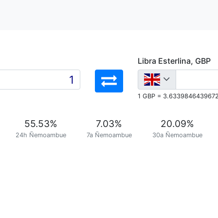
Libra Esterlina, GBP
1 GBP = 3.6339846439672
55.53
%
7.03
%
20.09
%
24h Ñemoambue
7a Ñemoambue
30a Ñemoambue