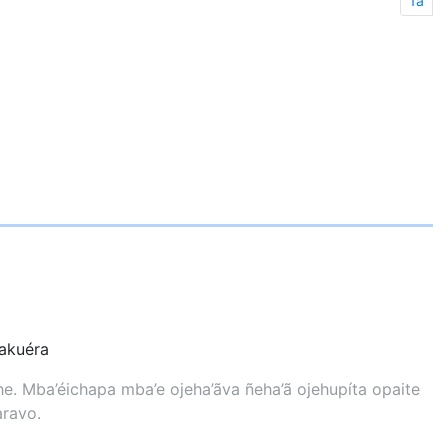
1a
kuéra
. Mba’éichapa mba’e ojeha’ãva ñeha’ã ojehupíta opaite
aravo.