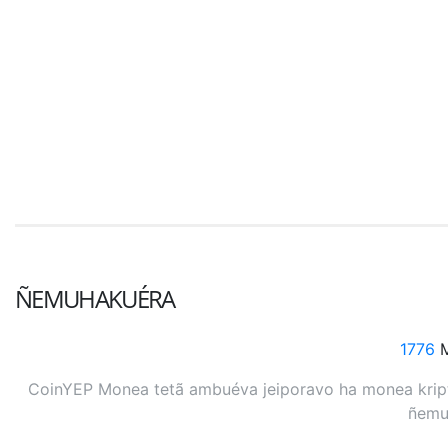
ÑEMUHAKUÉRA
1776
M
CoinYEP Monea tetã ambuéva jeiporavo ha monea kripto
ñemuh