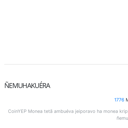
ÑEMUHAKUÉRA
1776
M
CoinYEP Monea tetã ambuéva jeiporavo ha monea kripto
ñemuh