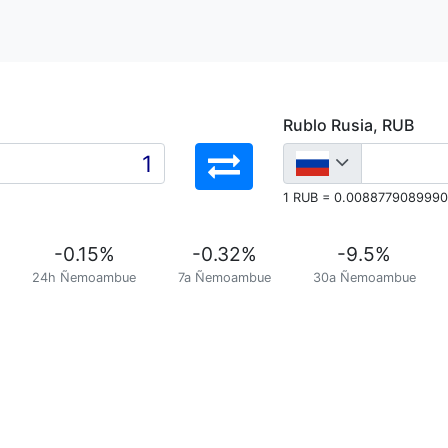
Rublo Rusia, RUB
1 RUB = 0.008877908999
-0.15
%
-0.32
%
-9.5
%
24h Ñemoambue
7a Ñemoambue
30a Ñemoambue