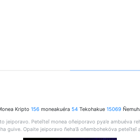
onea Kripto
156
moneakuéra
54
Tekohakue
15069
Ñemuha
 jeiporavo. Peteĩteĩ monea oñeiporavo pya’e ambuéva rehe
a guive. Opaite jeiporavo ñeha’ã oñembohekóva peteĩteĩ 