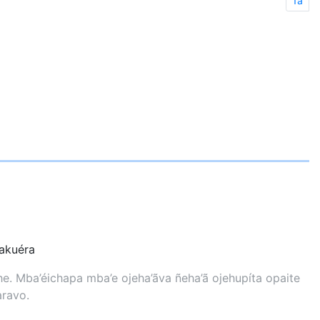
1a
kuéra
. Mba’éichapa mba’e ojeha’ãva ñeha’ã ojehupíta opaite
aravo.