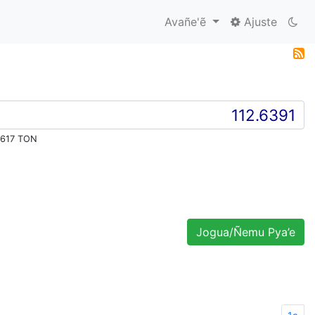
Avañe'ẽ
Ajuste
0617 TON
Jogua/Ñemu Pya’e