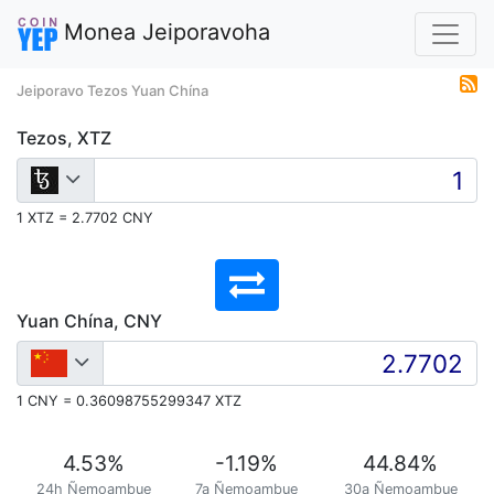
Monea Jeiporavoha
Jeiporavo Tezos Yuan Chína
Tezos, XTZ
1 XTZ = 2.7702 CNY
Yuan Chína, CNY
1 CNY = 0.36098755299347 XTZ
4.53
%
-1.19
%
44.84
%
24h Ñemoambue
7a Ñemoambue
30a Ñemoambue