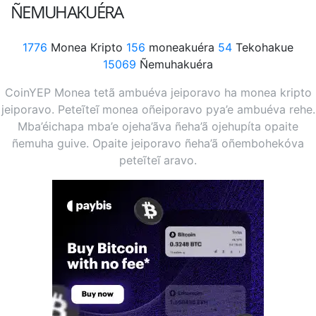
ÑEMUHAKUÉRA
1776
Monea Kripto
156
moneakuéra
54
Tekohakue
15069
Ñemuhakuéra
CoinYEP Monea tetã ambuéva jeiporavo ha monea kripto
jeiporavo. Peteĩteĩ monea oñeiporavo pya’e ambuéva rehe.
Mba’éichapa mba’e ojeha’ãva ñeha’ã ojehupíta opaite
ñemuha guive. Opaite jeiporavo ñeha’ã oñembohekóva
peteĩteĩ aravo.