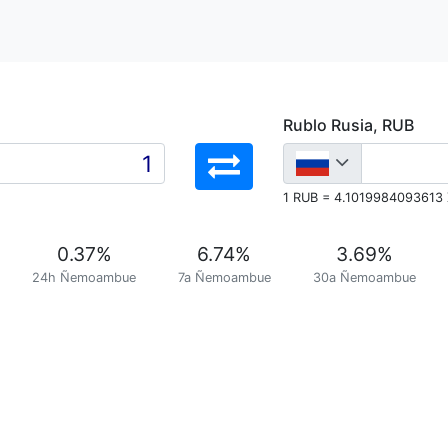
Rublo Rusia, RUB
1 RUB = 4.1019984093613
0.37
%
6.74
%
3.69
%
24h Ñemoambue
7a Ñemoambue
30a Ñemoambue