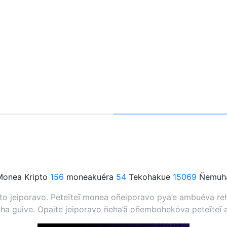
onea Kripto
156
moneakuéra
54
Tekohakue
15069
Ñemuha
 jeiporavo. Peteĩteĩ monea oñeiporavo pya’e ambuéva rehe
a guive. Opaite jeiporavo ñeha’ã oñembohekóva peteĩteĩ 