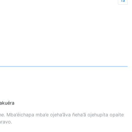
1a
kuéra
. Mba’éichapa mba’e ojeha’ãva ñeha’ã ojehupíta opaite
aravo.