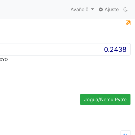
Avañe'ẽ
Ajuste
 XYO
Jogua/Ñemu Pya’e