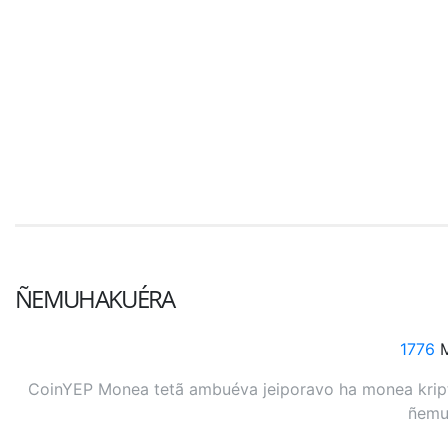
ÑEMUHAKUÉRA
1776
M
CoinYEP Monea tetã ambuéva jeiporavo ha monea kripto
ñemuh