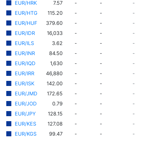
EUR/HRK
7.57
-
-
-
EUR/HTG
115.20
-
-
-
EUR/HUF
379.60
-
-
-
EUR/IDR
16,033
-
-
-
EUR/ILS
3.62
-
-
-
EUR/INR
84.50
-
-
-
EUR/IQD
1,630
-
-
-
EUR/IRR
46,880
-
-
-
EUR/ISK
142.00
-
-
-
EUR/JMD
172.65
-
-
-
EUR/JOD
0.79
-
-
-
EUR/JPY
128.15
-
-
-
EUR/KES
127.08
-
-
-
EUR/KGS
99.47
-
-
-