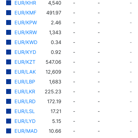
EUR/KHR
4,540
-
-
-
EUR/KMF
491.97
-
-
-
EUR/KPW
2.46
-
-
-
EUR/KRW
1,343
-
-
-
EUR/KWD
0.34
-
-
-
EUR/KYD
0.92
-
-
-
EUR/KZT
547.06
-
-
-
EUR/LAK
12,609
-
-
-
EUR/LBP
1,683
-
-
-
EUR/LKR
225.23
-
-
-
EUR/LRD
172.19
-
-
-
EUR/LSL
17.21
-
-
-
EUR/LYD
5.15
-
-
-
EUR/MAD
10.66
-
-
-