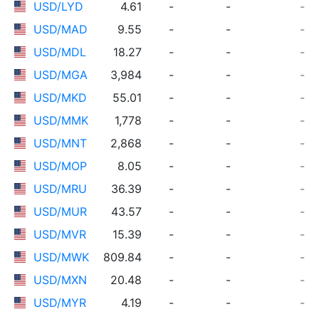
USD/LYD
4.61
-
-
-
USD/MAD
9.55
-
-
-
USD/MDL
18.27
-
-
-
USD/MGA
3,984
-
-
-
USD/MKD
55.01
-
-
-
USD/MMK
1,778
-
-
-
USD/MNT
2,868
-
-
-
USD/MOP
8.05
-
-
-
USD/MRU
36.39
-
-
-
USD/MUR
43.57
-
-
-
USD/MVR
15.39
-
-
-
USD/MWK
809.84
-
-
-
USD/MXN
20.48
-
-
-
USD/MYR
4.19
-
-
-