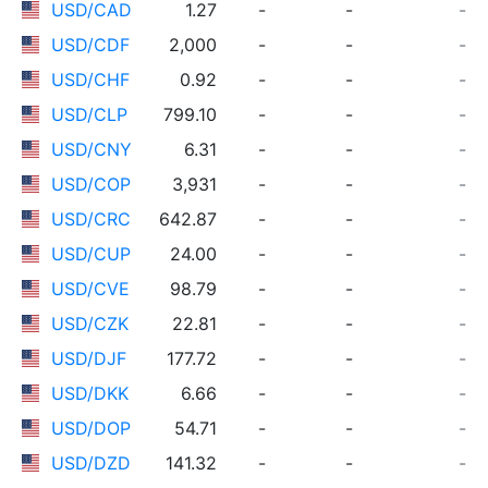
USD/CAD
1.27
-
-
-
USD/CDF
2,000
-
-
-
USD/CHF
0.92
-
-
-
USD/CLP
799.10
-
-
-
USD/CNY
6.31
-
-
-
USD/COP
3,931
-
-
-
USD/CRC
642.87
-
-
-
USD/CUP
24.00
-
-
-
USD/CVE
98.79
-
-
-
USD/CZK
22.81
-
-
-
USD/DJF
177.72
-
-
-
USD/DKK
6.66
-
-
-
USD/DOP
54.71
-
-
-
USD/DZD
141.32
-
-
-