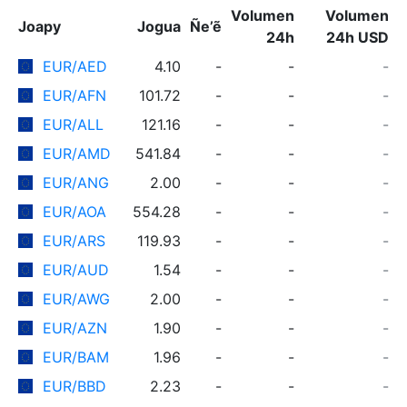
Volumen
Volumen
Joapy
Jogua
Ñe’ẽ
24h
24h USD
EUR/AED
4.10
-
-
-
EUR/AFN
101.72
-
-
-
EUR/ALL
121.16
-
-
-
EUR/AMD
541.84
-
-
-
EUR/ANG
2.00
-
-
-
EUR/AOA
554.28
-
-
-
EUR/ARS
119.93
-
-
-
EUR/AUD
1.54
-
-
-
EUR/AWG
2.00
-
-
-
EUR/AZN
1.90
-
-
-
EUR/BAM
1.96
-
-
-
EUR/BBD
2.23
-
-
-