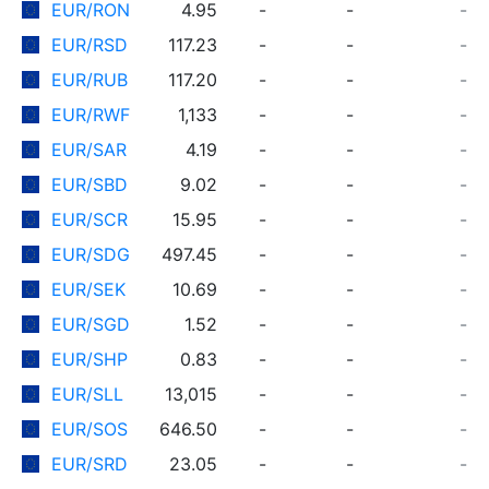
EUR/RON
4.95
-
-
-
EUR/RSD
117.23
-
-
-
EUR/RUB
117.20
-
-
-
EUR/RWF
1,133
-
-
-
EUR/SAR
4.19
-
-
-
EUR/SBD
9.02
-
-
-
EUR/SCR
15.95
-
-
-
EUR/SDG
497.45
-
-
-
EUR/SEK
10.69
-
-
-
EUR/SGD
1.52
-
-
-
EUR/SHP
0.83
-
-
-
EUR/SLL
13,015
-
-
-
EUR/SOS
646.50
-
-
-
EUR/SRD
23.05
-
-
-