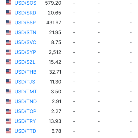
USD/SOS
579.20
-
-
-
USD/SRD
20.65
-
-
-
USD/SSP
431.97
-
-
-
USD/STN
21.95
-
-
-
USD/SVC
8.75
-
-
-
USD/SYP
2,512
-
-
-
USD/SZL
15.42
-
-
-
USD/THB
32.71
-
-
-
USD/TJS
11.30
-
-
-
USD/TMT
3.50
-
-
-
USD/TND
2.91
-
-
-
USD/TOP
2.27
-
-
-
USD/TRY
13.93
-
-
-
USD/TTD
6.78
-
-
-