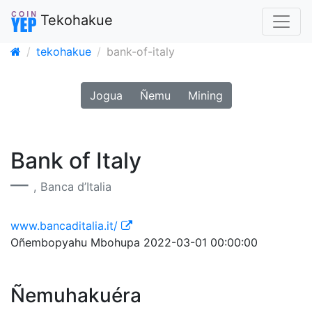
Tekohakue
tekohakue
bank-of-italy
Jogua
Ñemu
Mining
Bank of Italy
, Banca d’Italia
www.bancaditalia.it/
Oñembopyahu Mbohupa 2022-03-01 00:00:00
Ñemuhakuéra