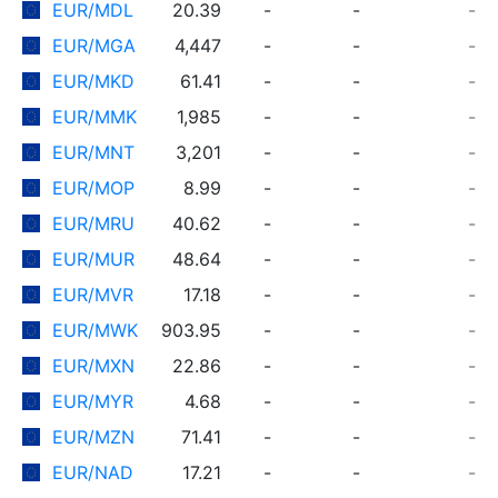
EUR/MDL
20.39
-
-
-
EUR/MGA
4,447
-
-
-
EUR/MKD
61.41
-
-
-
EUR/MMK
1,985
-
-
-
EUR/MNT
3,201
-
-
-
EUR/MOP
8.99
-
-
-
EUR/MRU
40.62
-
-
-
EUR/MUR
48.64
-
-
-
EUR/MVR
17.18
-
-
-
EUR/MWK
903.95
-
-
-
EUR/MXN
22.86
-
-
-
EUR/MYR
4.68
-
-
-
EUR/MZN
71.41
-
-
-
EUR/NAD
17.21
-
-
-