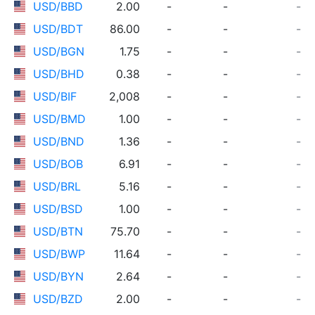
USD/BBD
2.00
-
-
-
USD/BDT
86.00
-
-
-
USD/BGN
1.75
-
-
-
USD/BHD
0.38
-
-
-
USD/BIF
2,008
-
-
-
USD/BMD
1.00
-
-
-
USD/BND
1.36
-
-
-
USD/BOB
6.91
-
-
-
USD/BRL
5.16
-
-
-
USD/BSD
1.00
-
-
-
USD/BTN
75.70
-
-
-
USD/BWP
11.64
-
-
-
USD/BYN
2.64
-
-
-
USD/BZD
2.00
-
-
-