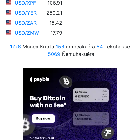
USD/XPF
106.91
-
-
-
USD/YER
250.21
-
-
-
USD/ZAR
15.42
-
-
-
USD/ZMW
17.79
-
-
-
1776
Monea Kripto
156
moneakuéra
54
Tekohakue
15069
Ñemuhakuéra