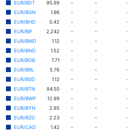
EUR/BDT
95.99
-
-
-
EUR/BGN
1.96
-
-
-
EUR/BHD
0.42
-
-
-
EUR/BIF
2,242
-
-
-
EUR/BMD
1.12
-
-
-
EUR/BND
1.52
-
-
-
EUR/BOB
7.71
-
-
-
EUR/BRL
5.76
-
-
-
EUR/BSD
1.12
-
-
-
EUR/BTN
84.50
-
-
-
EUR/BWP
12.99
-
-
-
EUR/BYN
2.95
-
-
-
EUR/BZD
2.23
-
-
-
EUR/CAD
1.42
-
-
-