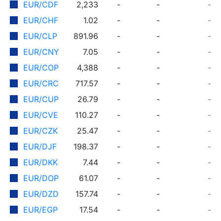
EUR/CDF
2,233
-
-
-
EUR/CHF
1.02
-
-
-
EUR/CLP
891.96
-
-
-
EUR/CNY
7.05
-
-
-
EUR/COP
4,388
-
-
-
EUR/CRC
717.57
-
-
-
EUR/CUP
26.79
-
-
-
EUR/CVE
110.27
-
-
-
EUR/CZK
25.47
-
-
-
EUR/DJF
198.37
-
-
-
EUR/DKK
7.44
-
-
-
EUR/DOP
61.07
-
-
-
EUR/DZD
157.74
-
-
-
EUR/EGP
17.54
-
-
-