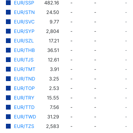
EUR/SSP
482.16
-
-
-
EUR/STN
24.50
-
-
-
EUR/SVC
9.77
-
-
-
EUR/SYP
2,804
-
-
-
EUR/SZL
17.21
-
-
-
EUR/THB
36.51
-
-
-
EUR/TJS
12.61
-
-
-
EUR/TMT
3.91
-
-
-
EUR/TND
3.25
-
-
-
EUR/TOP
2.53
-
-
-
EUR/TRY
15.55
-
-
-
EUR/TTD
7.56
-
-
-
EUR/TWD
31.29
-
-
-
EUR/TZS
2,583
-
-
-