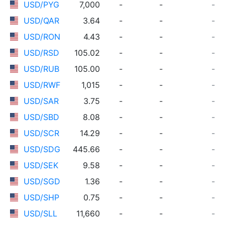
USD/PYG
7,000
-
-
-
USD/QAR
3.64
-
-
-
USD/RON
4.43
-
-
-
USD/RSD
105.02
-
-
-
USD/RUB
105.00
-
-
-
USD/RWF
1,015
-
-
-
USD/SAR
3.75
-
-
-
USD/SBD
8.08
-
-
-
USD/SCR
14.29
-
-
-
USD/SDG
445.66
-
-
-
USD/SEK
9.58
-
-
-
USD/SGD
1.36
-
-
-
USD/SHP
0.75
-
-
-
USD/SLL
11,660
-
-
-