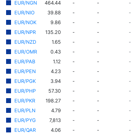
EUR/NGN
464.44
-
-
-
EUR/NIO
39.88
-
-
-
EUR/NOK
9.86
-
-
-
EUR/NPR
135.20
-
-
-
EUR/NZD
1.65
-
-
-
EUR/OMR
0.43
-
-
-
EUR/PAB
1.12
-
-
-
EUR/PEN
4.23
-
-
-
EUR/PGK
3.94
-
-
-
EUR/PHP
57.30
-
-
-
EUR/PKR
198.27
-
-
-
EUR/PLN
4.79
-
-
-
EUR/PYG
7,813
-
-
-
EUR/QAR
4.06
-
-
-