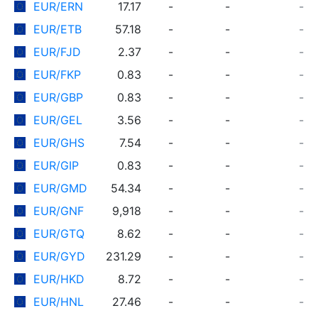
EUR/ERN
17.17
-
-
-
EUR/ETB
57.18
-
-
-
EUR/FJD
2.37
-
-
-
EUR/FKP
0.83
-
-
-
EUR/GBP
0.83
-
-
-
EUR/GEL
3.56
-
-
-
EUR/GHS
7.54
-
-
-
EUR/GIP
0.83
-
-
-
EUR/GMD
54.34
-
-
-
EUR/GNF
9,918
-
-
-
EUR/GTQ
8.62
-
-
-
EUR/GYD
231.29
-
-
-
EUR/HKD
8.72
-
-
-
EUR/HNL
27.46
-
-
-