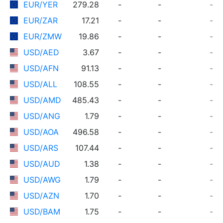
EUR/YER
279.28
-
-
-
EUR/ZAR
17.21
-
-
-
EUR/ZMW
19.86
-
-
-
USD/AED
3.67
-
-
-
USD/AFN
91.13
-
-
-
USD/ALL
108.55
-
-
-
USD/AMD
485.43
-
-
-
USD/ANG
1.79
-
-
-
USD/AOA
496.58
-
-
-
USD/ARS
107.44
-
-
-
USD/AUD
1.38
-
-
-
USD/AWG
1.79
-
-
-
USD/AZN
1.70
-
-
-
USD/BAM
1.75
-
-
-