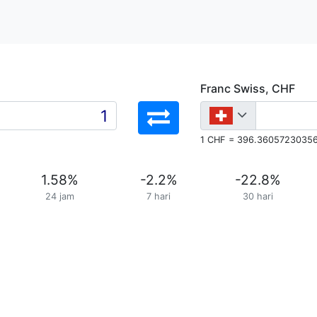
Franc Swiss, CHF
1 CHF = 396.36057230356
1.58
%
-2.2
%
-22.8
%
24 jam
7 hari
30 hari