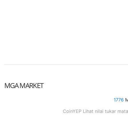
MGA MARKET
1776
M
CoinYEP Lihat nilai tukar mata