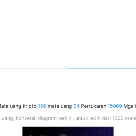
ata uang kripto
156
mata uang
54
Pertukaran
15069
Mga 
 uang, konversi, diagram terkini, untuk lebih dari 1300 ma