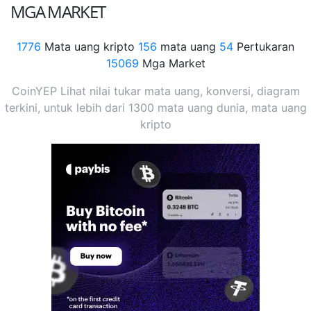
MGA MARKET
1776
Mata uang kripto
156
mata uang
54
Pertukaran
15069
Mga Market
CoinYEP Lihat nilai tukar mata uang, konversi, diagram
terkini, untuk lebih dari 1300 mata uang dunia, mata uang
kripto