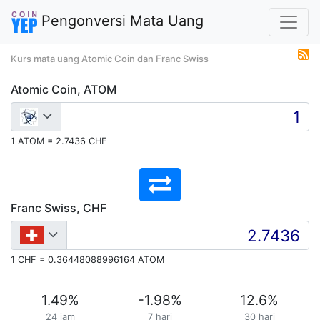
Pengonversi Mata Uang
Kurs mata uang Atomic Coin dan Franc Swiss
Atomic Coin, ATOM
1 ATOM = 2.7436 CHF
Franc Swiss, CHF
1 CHF = 0.36448088996164 ATOM
1.49
%
-1.98
%
12.6
%
24 jam
7 hari
30 hari