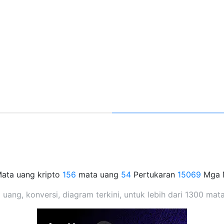
ata uang kripto
156
mata uang
54
Pertukaran
15069
Mga 
 uang, konversi, diagram terkini, untuk lebih dari 1300 ma