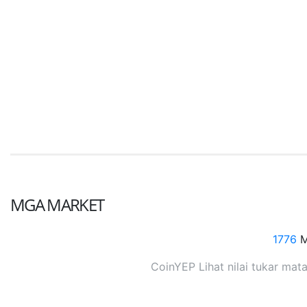
MGA MARKET
1776
M
CoinYEP Lihat nilai tukar mata