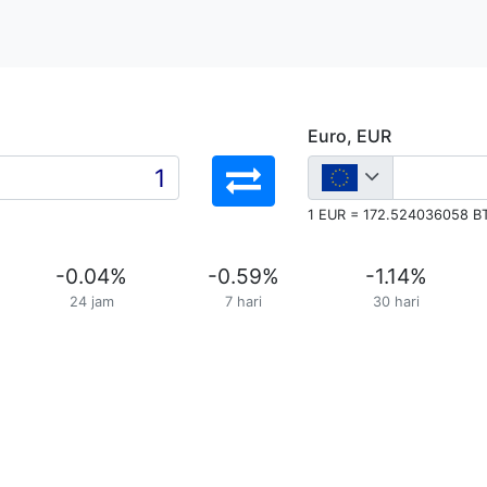
Euro, EUR
1 EUR = 172.524036058 B
-0.04
%
-0.59
%
-1.14
%
24 jam
7 hari
30 hari