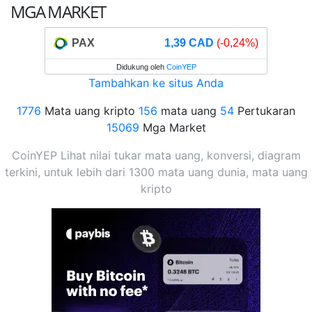
MGA MARKET
PAX
1,39 CAD
(-0,24%)
Didukung oleh
CoinYEP
Tambahkan ke situs Anda
1776
Mata uang kripto
156
mata uang
54
Pertukaran
15069
Mga Market
CoinYEP Lihat nilai tukar mata uang, konversi, diagram
terkini, untuk lebih dari 1300 mata uang dunia, mata uang
kripto