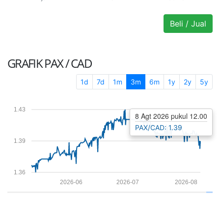
Beli / Jual
GRAFIK
PAX / CAD
1d
7d
1m
3m
6m
1y
2y
5y
1.43
8 Agt 2026 pukul 12.00
PAX/CAD: 1.39
1.39
1.36
2026-06
2026-07
2026-08