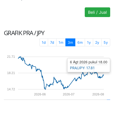
Beli / Jual
GRAFIK
PRA / JPY
1d
7d
1m
3m
6m
1y
2y
5y
21.71
6 Agt 2026 pukul 18.00
PRA/JPY: 17.81
18.21
14.72
2026-06
2026-07
2026-08