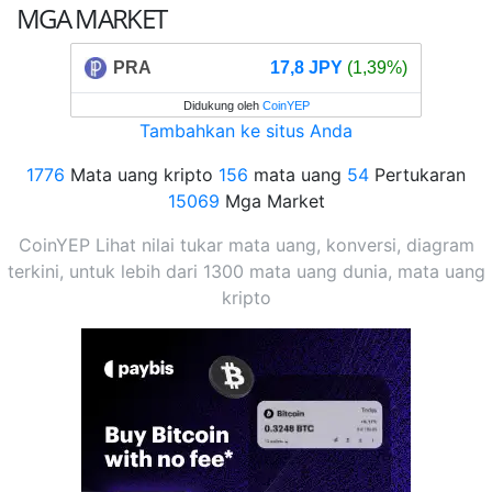
MGA MARKET
PRA
17,8 JPY
(1,39%)
Didukung oleh
CoinYEP
Tambahkan ke situs Anda
1776
Mata uang kripto
156
mata uang
54
Pertukaran
15069
Mga Market
CoinYEP Lihat nilai tukar mata uang, konversi, diagram
terkini, untuk lebih dari 1300 mata uang dunia, mata uang
kripto