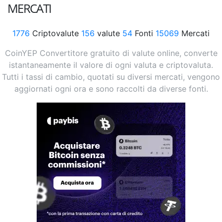
MERCATI
1776
Criptovalute
156
valute
54
Fonti
15069
Mercati
CoinYEP Convertitore gratuito di valute online, converte
istantaneamente il valore di ogni valuta e criptovaluta.
Tutti i tassi di cambio, quotati su diversi mercati, vengono
aggiornati ogni ora e sono raccolti da diverse fonti.