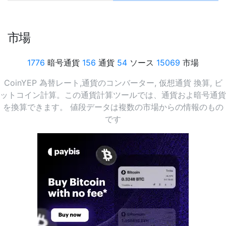
市場
1776
暗号通貨
156
通貨
54
ソース
15069
市場
CoinYEP 為替レート,通貨のコンバーター, 仮想通貨 換算, ビ
ットコイン計算。この通貨計算ツールでは、通貨およ暗号通貨
を換算できます。 値段データは複数の市場からの情報のもの
です