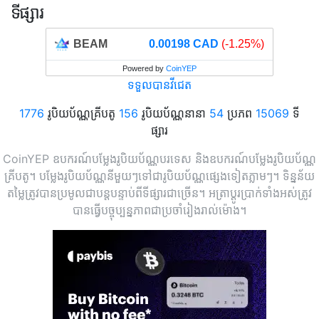
ទីផ្សារ
BEAM
0.00198 CAD
(-1.25%)
Powered by
CoinYEP
ទទួលបានវីជេត
1776
រូបិយប័ណ្ណគ្រីបតូ
156
រូបិយប័ណ្ណនានា
54
ប្រភព
15069
ទី
ផ្សារ
CoinYEP ឧបករណ៍បម្លែងរូបិយប័ណ្ណបរទេស និងឧបករណ៍បម្លែងរូបិយប័ណ្ណ
គ្រីបតូ។ បម្លែងរូបិយប័ណ្ណនីមួយៗទៅជារូបិយប័ណ្ណផ្សេងទៀតភ្លាមៗ។ ទិន្នន័យ
តម្លៃត្រូវបានប្រមូលជាបន្តបន្ទាប់ពីទីផ្សារជាច្រើន។ អត្រាប្តូរប្រាក់ទាំងអស់ត្រូវ
បានធ្វើបច្ចុប្បន្នភាពជាប្រចាំរៀងរាល់ម៉ោង។