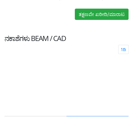
ತಕ್ಷಣವೇ ಖರೀದಿ/ಮಾರಾಟ
ನಕಾಶೆಗಳು
BEAM / CAD
1ದಿ