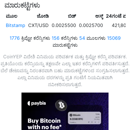
ಮಾರುಕಟ್ಟೆಗಳು
ಮೂಲ
ಜೋಡಿ
ಬಿಡ್
ಆಸ್ಕ್
24ಗಂಟೆ ಪರ
Bitstamp
CXT/USD
0.0025500
0.0025700
421,809
1776
ಕ್ರಿಪ್ಟೋ ಕರೆನ್ಸಿಗಳು
156
ಕರೆನ್ಸಿಗಳು
54
ಮೂಲಗಳು
15069
ಮಾರುಕಟ್ಟೆಗಳು
CoinYEP ವಿದೇಶಿ ವಿನಿಮಯ ಪರಿವರ್ತಕ ಮತ್ತು ಕ್ರಿಪ್ಟೋ ಕರೆನ್ಸಿ ಪರಿವರ್ತಕ.
ಪ್ರತಿಯೊಂದು ಕರೆನ್ಸಿಯನ್ನು ತಕ್ಷಣವೇ ಎಲ್ಲಾ ಇತರ ಕರೆನ್ಸಿಗಳಿಗೆ ಪರಿವರ್ತಿಸುತ್ತದೆ.
ಬೆಲೆ ಡೇಟಾವನ್ನು ನಿರಂತರವಾಗಿ ಬಹು ಮಾರುಕಟ್ಟೆಗಳಿಂದ ಸಂಗ್ರಹಿಸಲಾಗುತ್ತದೆ.
ಎಲ್ಲಾ ವಿನಿಮಯ ದರಗಳನ್ನು ಪ್ರತಿ ಗಂಟೆಗೆ ನಿಯಮಿತವಾಗಿ
ನವೀಕರಿಸಲಾಗುತ್ತದೆ.