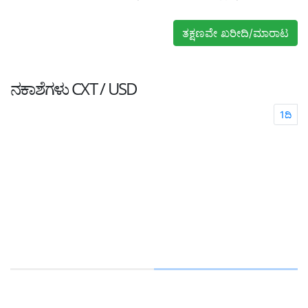
ತಕ್ಷಣವೇ ಖರೀದಿ/ಮಾರಾಟ
ನಕಾಶೆಗಳು
CXT / USD
1ದಿ