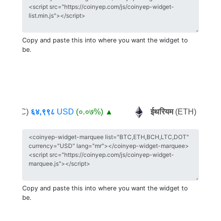
Copy and paste this into where you want the widget to
be.
न
(BTC)
६४,९९८
USD
(०.०७%)
▲
ईथरियम
(ETH)
१,९९०
Copy and paste this into where you want the widget to
be.