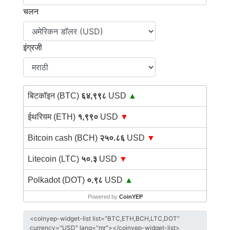
चलन
इंग्रजी
बिटकॉइन (BTC)
६४,९९८
USD
▲
ईथरियम (ETH)
१,९९०
USD
▼
Bitcoin cash (BCH)
२५०.८६
USD
▼
Litecoin (LTC)
५०.३
USD
▼
Polkadot (DOT)
०.९८
USD
▲
Powered by
CoinYEP