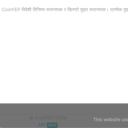
CoinYEP विदेशी विनिमय रूपान्तरक र क्रिप्टो मुद्रा रूपान्तरक। प्रत्येक मुद
© CoinYEP 2026
This website us
API
NEW