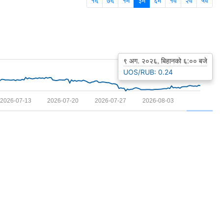
१द
७द
१म
३म
६म
१व
२व
५व
९ अग. २०२६, बिहानको ६:०० बजे
UOS/RUB: 0.24
2026-07-13
2026-07-20
2026-07-27
2026-08-03