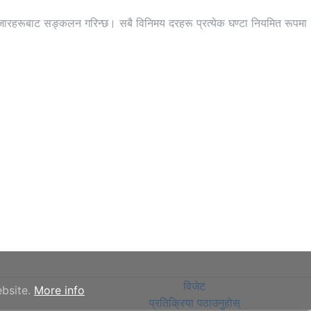
न्न बजारहरूबाट सङ्कलन गरिन्छ। सबै विनिमय दरहरू प्रत्येक घण्टा नियमित रूपमा
विजेट
ebsite.
More info
प्रतिक्रिया पठाउनुहोस्