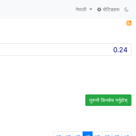
नेपाली
सेटिङहरू
तुरुन्तै किनबेच गर्नुहोस्