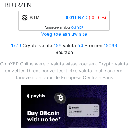
BEURZEN
BTM
0,011 NZD
(-0,16%)
Aangedreven door
CoinYEP
Voeg toe aan uw site
1776
Crypto valuta
156
valuta
54
Bronnen
15069
Beurzen
CoinYEP Online wereld valuta wisselkoersen. Crypto valuta
omzetter. Direct converteert elke valuta in alle andere.
Tarieven die door de Europese Centrale Bank