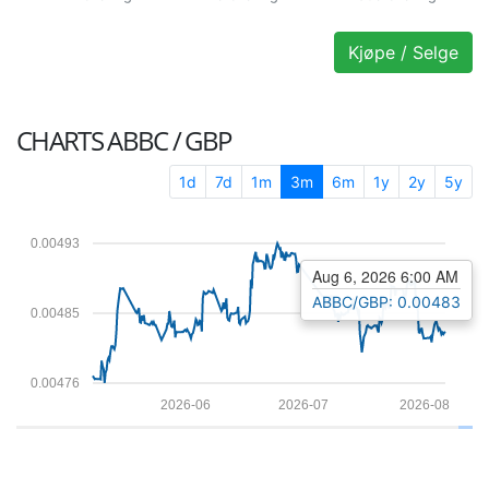
Kjøpe / Selge
CHARTS
ABBC / GBP
1d
7d
1m
3m
6m
1y
2y
5y
0.00493
Aug 6, 2026 6:00 AM
ABBC/GBP: 0.00483
0.00485
0.00476
2026-06
2026-07
2026-08