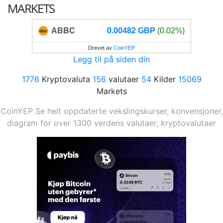
MARKETS
ABBC
0.00482 GBP
(0.02%)
Drevet av
CoinYEP
Legg til på siden din
1776
Kryptovaluta
156
valutaer
54
Kilder
15069
Markets
CoinYEP Se helt oppdaterte vekslingskurser, konvensjoner,
diagram for over 1300 verdens valutaer, kryptovalutaer