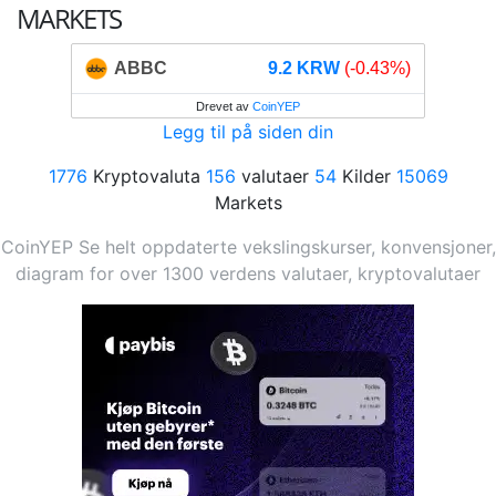
MARKETS
ABBC
9.2 KRW
(-0.43%)
Drevet av
CoinYEP
Legg til på siden din
1776
Kryptovaluta
156
valutaer
54
Kilder
15069
Markets
CoinYEP Se helt oppdaterte vekslingskurser, konvensjoner,
diagram for over 1300 verdens valutaer, kryptovalutaer