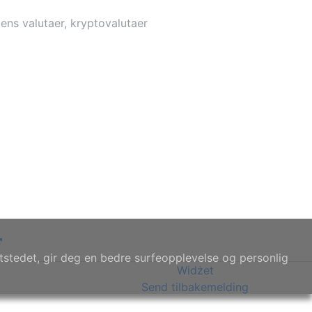
ens valutaer, kryptovalutaer
tstedet, gir deg en bedre surfeopplevelse og personlig
Widżet
Send tilbakemelding