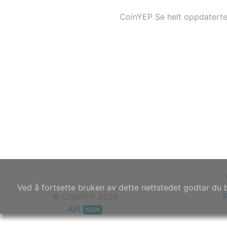
CoinYEP Se helt oppdaterte 
Ved å fortsette bruken av dette nettstedet godtar du 
© CoinYEP 2026
P
API
NEW