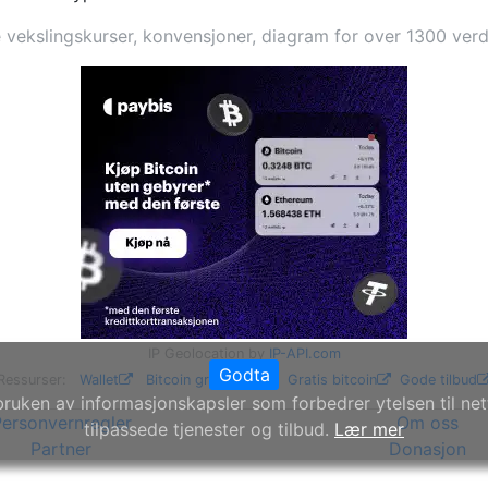
vekslingskurser, konvensjoner, diagram for over 1300 verd
IP Geolocation by
IP-API.com
Godta
Ressurser:
Wallet
Bitcoin gruvedrift
Gratis bitcoin
Gode tilbud
bruken av informasjonskapsler som forbedrer ytelsen til net
ersonvernregler
Om oss
tilpassede tjenester og tilbud.
Lær mer
Partner
Donasjon