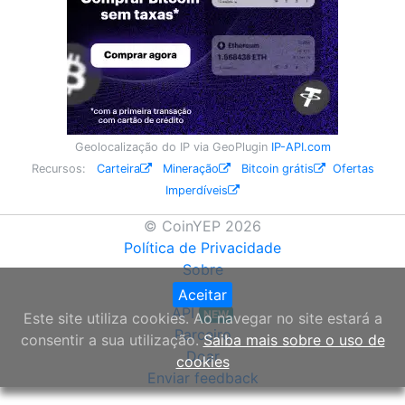
Geolocalização do IP via GeoPlugin
IP-API.com
Recursos:
Carteira
Mineração
Bitcoin grátis
Ofertas
Imperdíveis
© CoinYEP 2026
Política de Privacidade
Sobre
Widget
Aceitar
API
NEW
Este site utiliza cookies. Ao navegar no site estará a
Parceiro
consentir a sua utilização.
Saiba mais sobre o uso de
Doar
cookies
Enviar feedback