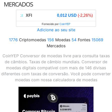
MERCADOS
XFI
0,012 USD
(-2,26%)
Fornecido por
CoinYEP
Adicione ao seu site
1776
Criptomoedas
156
Moedas
54
Fontes
15069
Mercados
CoinYEP Conversor de moedas livre para consulta taxas
de câmbios. Taxas de câmbio mundiais. Conversor de
moedas digitais compatível com mais de 146 divisas
diferentes com taxas de conversão. Você pode converter
moedas com nossa calculadora de moedas